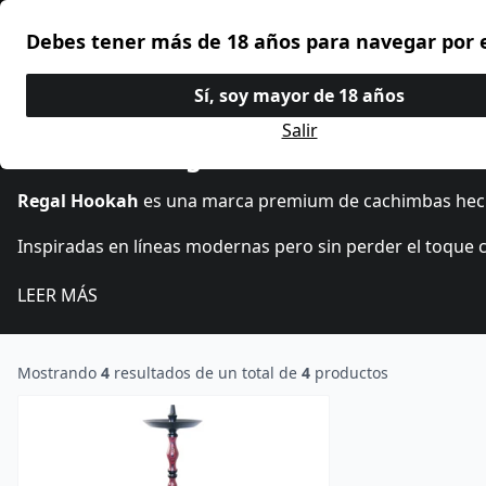
Todas las categorias
Debes tener más de 18 años para navegar por 
Premium Shisha
Inicio
›
Cachimbas
›
Regal
Sí, soy mayor de 18 años
Salir
Cachimba Regal Hookah
Regal Hookah
es una marca premium de cachimbas hech
Inspiradas en líneas modernas pero sin perder el toque c
LEER MÁS
Mostrando
4
resultados de un total de
4
productos